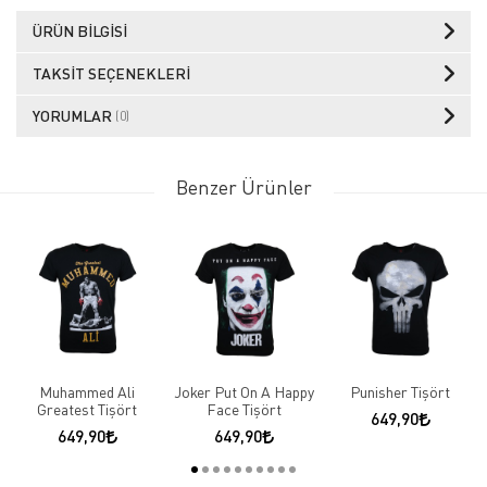
ÜRÜN BILGISI
TAKSIT SEÇENEKLERI
YORUMLAR
(0)
Benzer Ürünler
Muhammed Ali
Joker Put On A Happy
Punisher Tişört
Greatest Tişört
Face Tişört
649,90
649,90
649,90