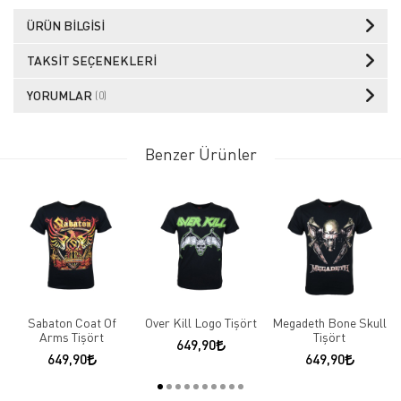
ÜRÜN BILGISI
TAKSIT SEÇENEKLERI
YORUMLAR
(0)
Benzer Ürünler
Sabaton Coat Of
Over Kill Logo Tişört
Megadeth Bone Skull
Arms Tişört
Tişört
649,90
649,90
649,90