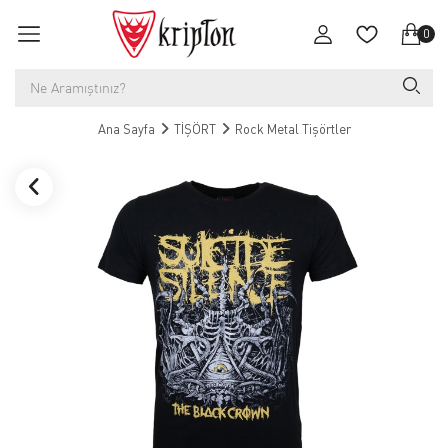
0
Ana Sayfa
TİŞÖRT
Rock Metal Tişörtler