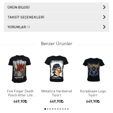
ÜRÜN BILGISI
TAKSIT SEÇENEKLERI
YORUMLAR
(0)
Benzer Ürünler
Five Finger Death
Metallica Hardwired
Korpiklaani Logo
Punch After Life
Tişört
Tişört
Tişört
649,90
649,90
649,90