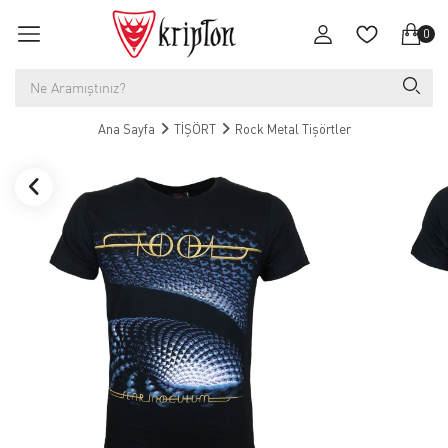
0
Ana Sayfa
TİŞÖRT
Rock Metal Tişörtler