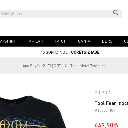
ATSHIRT
TAKILAR
PATCH
ÇANTA
BERE
C
15 GÜN İÇİNDE -
ÜCRETSİZ İADE
Ana Sayfa
TİŞÖRT
Rock Metal Tişörtler
KRIPTON
Tool Fear Inoc
KT0085-104
649,90