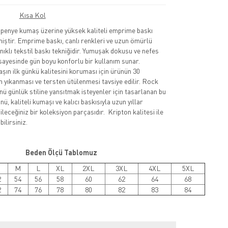
Kısa Kol
nye kumaş üzerine yüksek kaliteli emprime baskı
lmiştir. Emprime baskı, canlı renkleri ve uzun ömürlü
nıklı tekstil baskı tekniğidir. Yumuşak dokusu ve nefes
sayesinde gün boyu konforlu bir kullanım sunar.
şın ilk günkü kalitesini koruması için ürünün 30
 yıkanması ve tersten ütülenmesi tavsiye edilir. Rock
nü günlük stiline yansıtmak isteyenler için tasarlanan bu
ü, kaliteli kumaşı ve kalıcı baskısıyla uzun yıllar
leceğiniz bir koleksiyon parçasıdır. Kripton kalitesi ile
ilirsiniz.
Beden Ölçü Tablomuz
M
L
XL
2XL
3XL
4XL
5XL
2
54
56
58
60
62
64
68
2
74
76
78
80
82
83
84