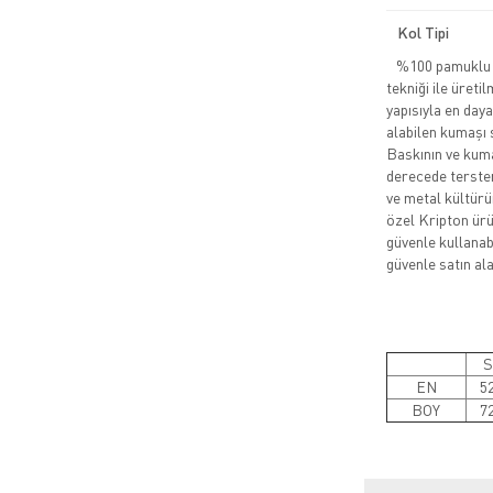
Kol Tipi
%100 pamuklu pe
tekniği ile üreti
yapısıyla en daya
alabilen kumaşı 
Baskının ve kuma
derecede tersten
ve metal kültürü
özel Kripton ürün
güvenle kullanabi
güvenle satın alab
S
EN
5
BOY
7