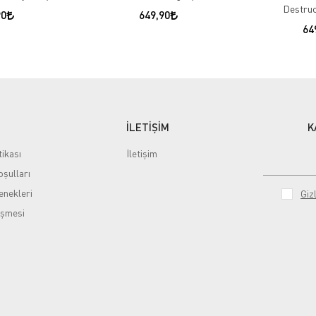
Destruc
90
649,90
64
İLETİŞİM
K
tikası
İletişim
şulları
nekleri
Gizl
eşmesi