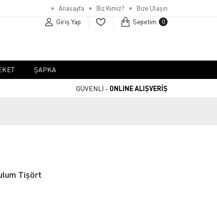
Anasayfa
Biz Kimiz?
Bize Ulaşın
Giriş Yap
Sepetim
0
EKET
ŞAPKA
GÜVENLİ -
ONLINE ALIŞVERİŞ
ulum Tişört