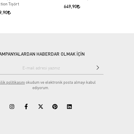
tion Tişört
Sab
649,90
9,90
AMPANYALARDAN HABERDAR OLMAK İÇİN
ilik politikasını
okudum ve elektronik posta almayı kabul
ediyorum.