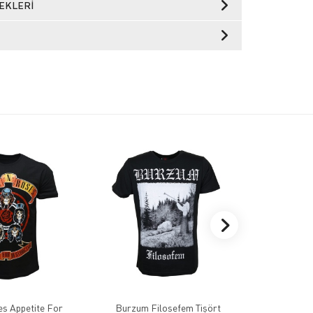
EKLERI
s Appetite For
Burzum Filosefem Tişört
Black Sabb