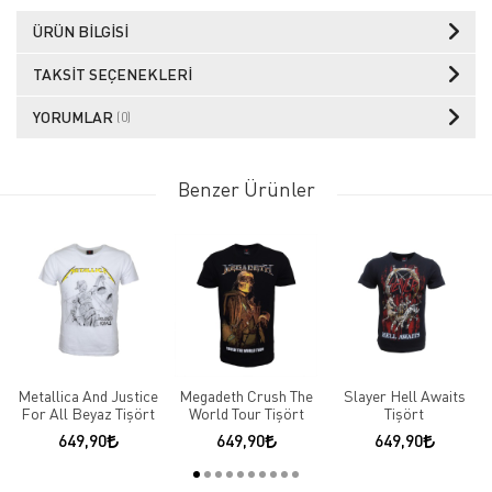
ÜRÜN BILGISI
TAKSIT SEÇENEKLERI
YORUMLAR
(0)
Benzer Ürünler
Metallica And Justice
Megadeth Crush The
Slayer Hell Awaits
For All Beyaz Tişört
World Tour Tişört
Tişört
649,90
649,90
649,90