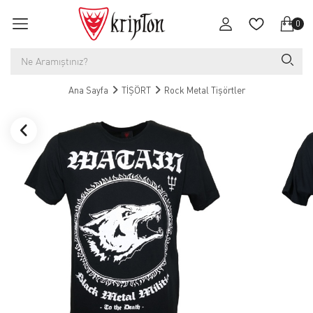
0
Ana Sayfa
TİŞÖRT
Rock Metal Tişörtler