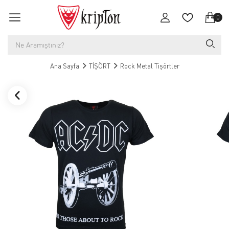
0
Ana Sayfa
TİŞÖRT
Rock Metal Tişörtler