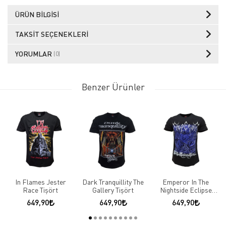
ÜRÜN BILGISI
TAKSIT SEÇENEKLERI
YORUMLAR
(0)
Benzer Ürünler
In Flames Jester
Dark Tranquillity The
Emperor In The
Race Tişört
Gallery Tişört
Nightside Eclipse
Tişört
649,90
649,90
649,90