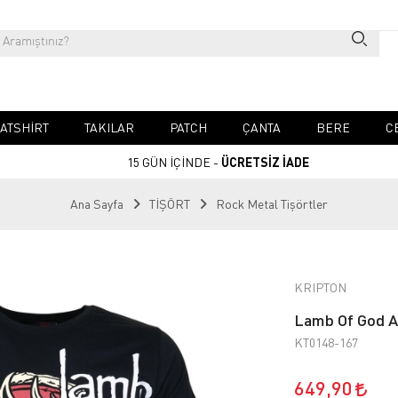
ATSHIRT
TAKILAR
PATCH
ÇANTA
BERE
C
15 GÜN İÇİNDE -
ÜCRETSİZ İADE
Ana Sayfa
TİŞÖRT
Rock Metal Tişörtler
KRIPTON
Lamb Of God A
KT0148-167
649,90