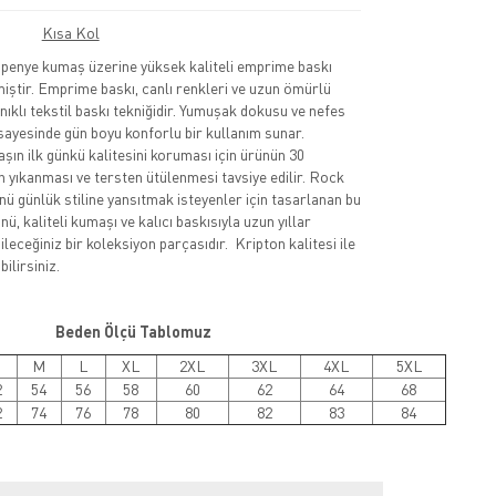
Kısa Kol
nye kumaş üzerine yüksek kaliteli emprime baskı
lmiştir. Emprime baskı, canlı renkleri ve uzun ömürlü
nıklı tekstil baskı tekniğidir. Yumuşak dokusu ve nefes
sayesinde gün boyu konforlu bir kullanım sunar.
şın ilk günkü kalitesini koruması için ürünün 30
 yıkanması ve tersten ütülenmesi tavsiye edilir. Rock
nü günlük stiline yansıtmak isteyenler için tasarlanan bu
ü, kaliteli kumaşı ve kalıcı baskısıyla uzun yıllar
leceğiniz bir koleksiyon parçasıdır. Kripton kalitesi ile
ilirsiniz.
Beden Ölçü Tablomuz
M
L
XL
2XL
3XL
4XL
5XL
2
54
56
58
60
62
64
68
2
74
76
78
80
82
83
84