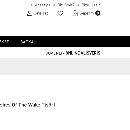
Anasayfa
Biz Kimiz?
Bize Ulaşın
Giriş Yap
Sepetim
0
EKET
ŞAPKA
GÜVENLİ -
ONLINE ALIŞVERİŞ
shes Of The Wake Tişört