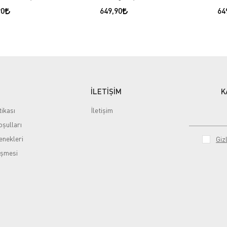
90
649,90
64
İLETİŞİM
K
tikası
İletişim
şulları
nekleri
Gizl
eşmesi