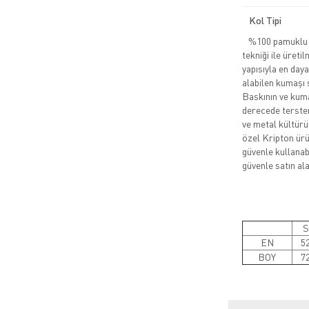
Kol Tipi
%100 pamuklu pe
tekniği ile üreti
yapısıyla en daya
alabilen kumaşı 
Baskının ve kuma
derecede tersten
ve metal kültürü
özel Kripton ürün
güvenle kullanabi
güvenle satın alab
S
EN
5
BOY
7