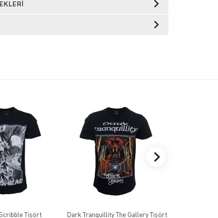
EKLERI
cribble Tişört
Dark Tranquillity The Gallery Tişört
Manowar Tri