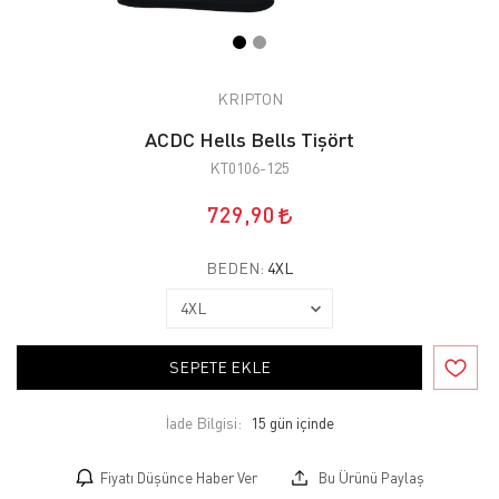
KRIPTON
ACDC Hells Bells Tişört
KT0106-125
729,90
BEDEN:
4XL
SEPETE EKLE
İade Bilgisi:
Fiyatı Düşünce Haber Ver
Bu Ürünü Paylaş