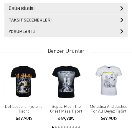
ÜRÜN BILGISI
TAKSIT SEÇENEKLERI
YORUMLAR
(0)
Benzer Ürünler
Def Leppard Hysteria
Septic Flesh The
Metallica And Justice
Tişört
Great Mass Tişört
For All Beyaz Tişört
649,90
649,90
649,90