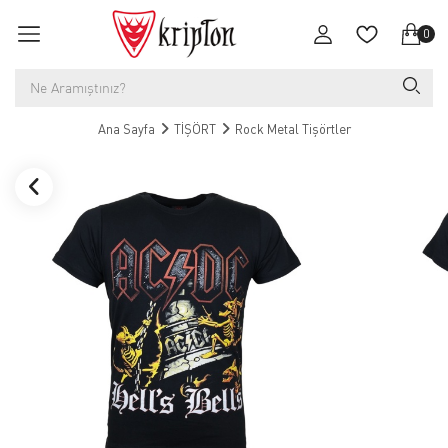
0
Ana Sayfa
TİŞÖRT
Rock Metal Tişörtler