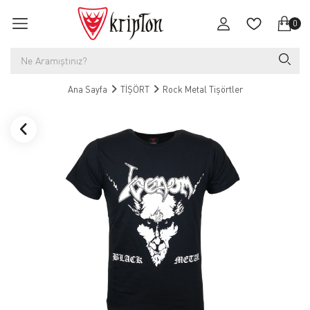
0
Ana Sayfa
TİŞÖRT
Rock Metal Tişörtler