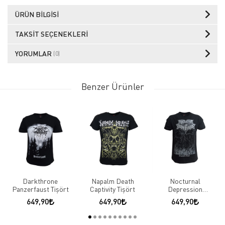
ÜRÜN BILGISI
TAKSIT SEÇENEKLERI
YORUMLAR
(0)
Benzer Ürünler
Darkthrone
Napalm Death
Nocturnal
Panzerfaust Tişört
Captivity Tişört
Depression
Perpetuelle Eclipse
649,90
649,90
649,90
Tişört