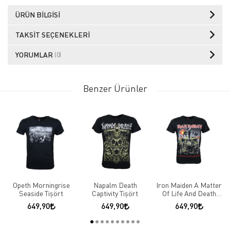
ÜRÜN BILGISI
TAKSIT SEÇENEKLERI
YORUMLAR
(0)
Benzer Ürünler
Opeth Morningrise
Napalm Death
Iron Maiden A Matter
Seaside Tişört
Captivity Tişört
Of Life And Death
Tişört
649,90
649,90
649,90