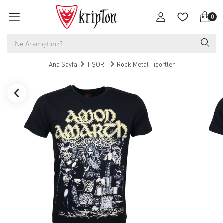
0
Ana Sayfa
TİŞÖRT
Rock Metal Tişörtler