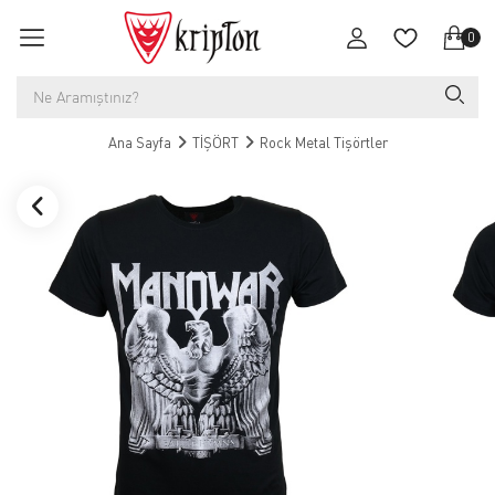
0
Ana Sayfa
TİŞÖRT
Rock Metal Tişörtler