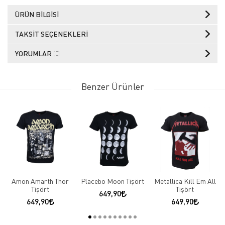
ÜRÜN BILGISI
TAKSIT SEÇENEKLERI
YORUMLAR
(0)
Benzer Ürünler
Amon Amarth Thor
Placebo Moon Tişört
Metallica Kill Em All
Tişört
Tişört
649,90
649,90
649,90