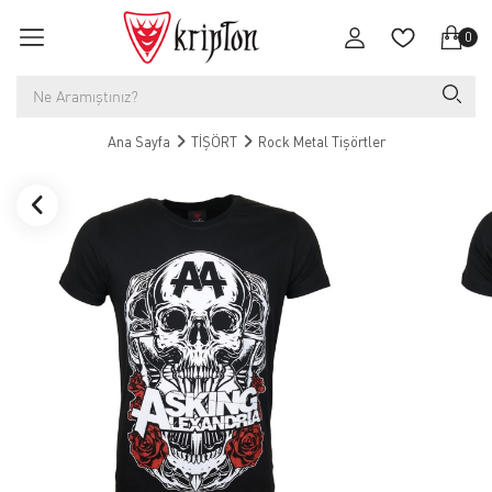
0
Ana Sayfa
TİŞÖRT
Rock Metal Tişörtler