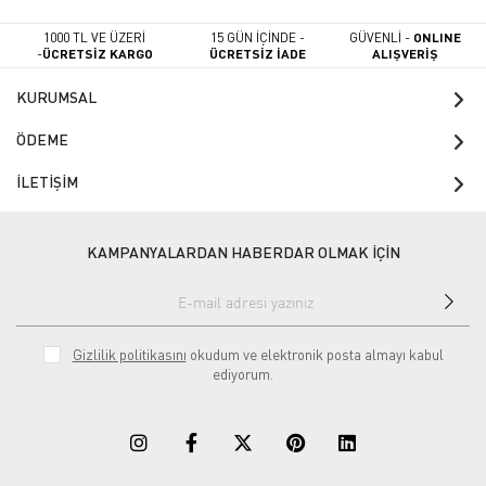
1000 TL VE ÜZERİ
15 GÜN İÇİNDE -
GÜVENLİ -
ONLINE
-
ÜCRETSİZ KARGO
ÜCRETSİZ İADE
ALIŞVERİŞ
KURUMSAL
ÖDEME
İLETİŞİM
KAMPANYALARDAN HABERDAR OLMAK İÇİN
Gizlilik politikasını
okudum ve elektronik posta almayı kabul
ediyorum.