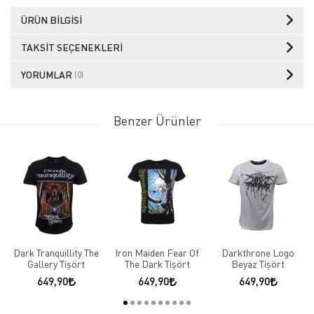
ÜRÜN BILGISI
TAKSIT SEÇENEKLERI
YORUMLAR
(0)
Benzer Ürünler
Dark Tranquillity The
Iron Maiden Fear Of
Darkthrone Logo
Gallery Tişört
The Dark Tişört
Beyaz Tişört
649,90
649,90
649,90