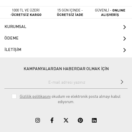
1000 TL VE ÜZERİ
15 GÜN İÇİNDE -
GÜVENLİ -
ONLINE
-
ÜCRETSİZ KARGO
ÜCRETSİZ İADE
ALIŞVERİŞ
KURUMSAL
ÖDEME
İLETİŞİM
KAMPANYALARDAN HABERDAR OLMAK İÇİN
Gizlilik politikasını
okudum ve elektronik posta almayı kabul
ediyorum.