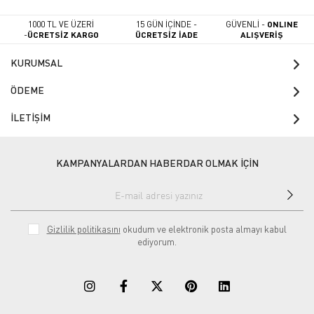
1000 TL VE ÜZERİ
15 GÜN İÇİNDE -
GÜVENLİ -
ONLINE
-
ÜCRETSİZ KARGO
ÜCRETSİZ İADE
ALIŞVERİŞ
KURUMSAL
ÖDEME
İLETİŞİM
KAMPANYALARDAN HABERDAR OLMAK İÇİN
Gizlilik politikasını
okudum ve elektronik posta almayı kabul
ediyorum.