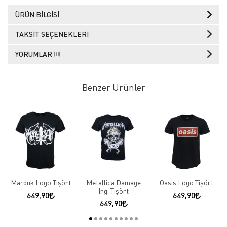
ÜRÜN BILGISI
TAKSIT SEÇENEKLERI
YORUMLAR
(0)
Benzer Ürünler
Marduk Logo Tişört
Metallica Damage
Oasis Logo Tişört
Ing. Tişört
649,90
649,90
649,90