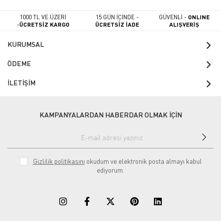
1000 TL VE ÜZERİ
15 GÜN İÇİNDE -
GÜVENLİ -
ONLINE
-
ÜCRETSİZ KARGO
ÜCRETSİZ İADE
ALIŞVERİŞ
KURUMSAL
ÖDEME
İLETİŞİM
KAMPANYALARDAN HABERDAR OLMAK İÇİN
Gizlilik politikasını
okudum ve elektronik posta almayı kabul
ediyorum.