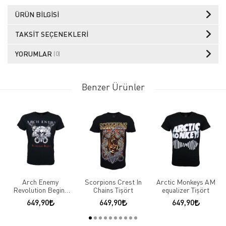
ÜRÜN BILGISI
TAKSIT SEÇENEKLERI
YORUMLAR
(0)
Benzer Ürünler
Arch Enemy
Scorpions Crest In
Arctic Monkeys AM
Revolution Begins
Chains Tişört
equalizer Tişört
Tişört
649,90
649,90
649,90