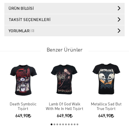
ÜRÜN BILGISI
TAKSIT SEÇENEKLERI
YORUMLAR
(0)
Benzer Ürünler
Death Symbolic
Lamb Of God Walk
Metallica Sad But
Tişört
With Me In Hell Tişört
True Tişört
649,90
649,90
649,90