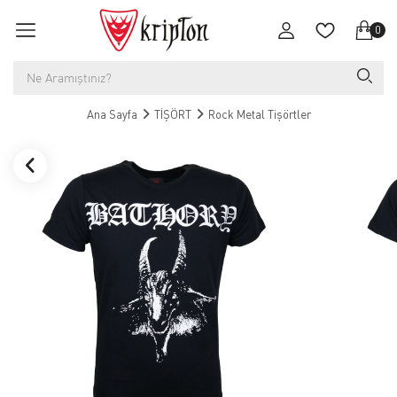
0
Ana Sayfa
TİŞÖRT
Rock Metal Tişörtler