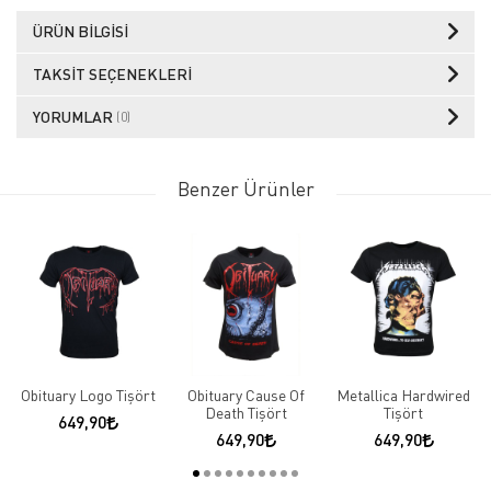
ÜRÜN BILGISI
TAKSIT SEÇENEKLERI
YORUMLAR
(0)
Benzer Ürünler
Obituary Logo Tişört
Obituary Cause Of
Metallica Hardwired
Death Tişört
Tişört
649,90
649,90
649,90