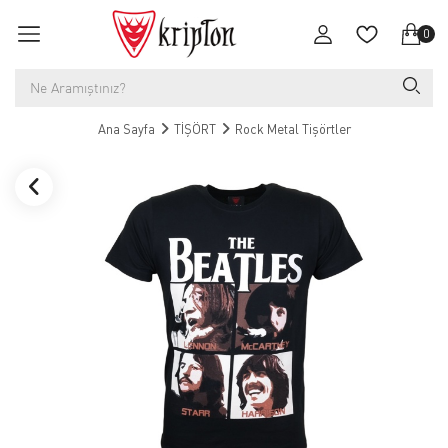
0
Ana Sayfa
TİŞÖRT
Rock Metal Tişörtler