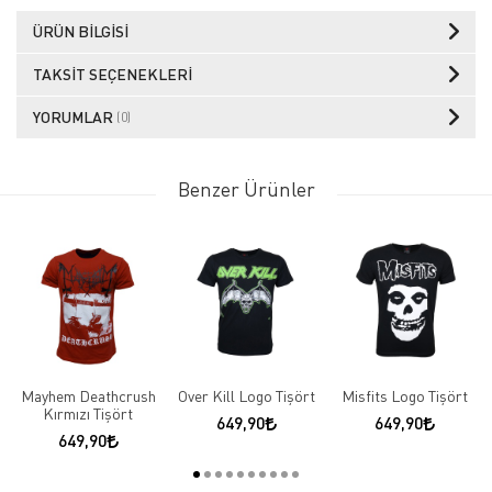
ÜRÜN BILGISI
TAKSIT SEÇENEKLERI
YORUMLAR
(0)
Benzer Ürünler
Mayhem Deathcrush
Over Kill Logo Tişört
Misfits Logo Tişört
Kırmızı Tişört
649,90
649,90
649,90