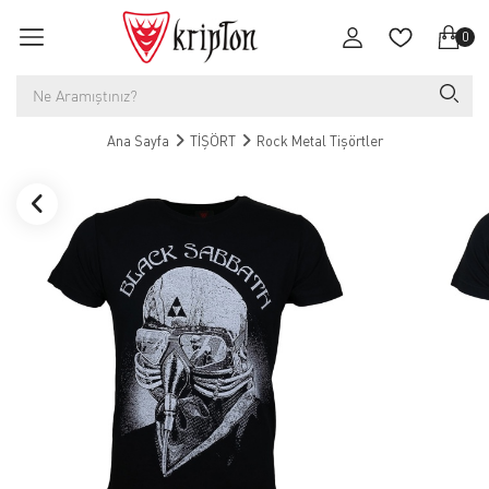
0
Ana Sayfa
TİŞÖRT
Rock Metal Tişörtler