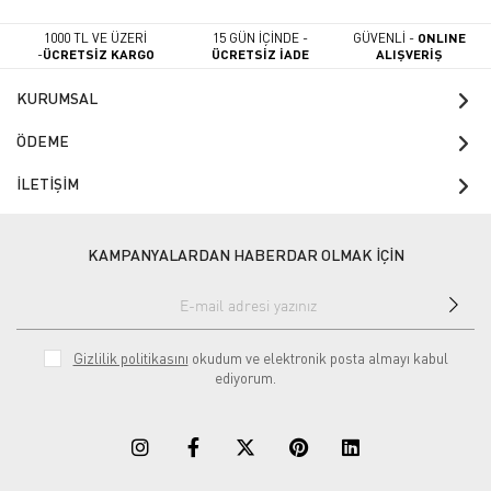
1000 TL VE ÜZERİ
15 GÜN İÇİNDE -
GÜVENLİ -
ONLINE
-
ÜCRETSİZ KARGO
ÜCRETSİZ İADE
ALIŞVERİŞ
KURUMSAL
ÖDEME
İLETİŞİM
KAMPANYALARDAN HABERDAR OLMAK İÇİN
Gizlilik politikasını
okudum ve elektronik posta almayı kabul
ediyorum.