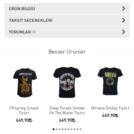
ÜRÜN BILGISI
TAKSIT SEÇENEKLERI
YORUMLAR
(0)
Benzer Ürünler
Offspring Smash
Deep Purple Smoke
Nirvana Smiley Tişört
Tişört
On The Water Tişört
649,90
649,90
649,90