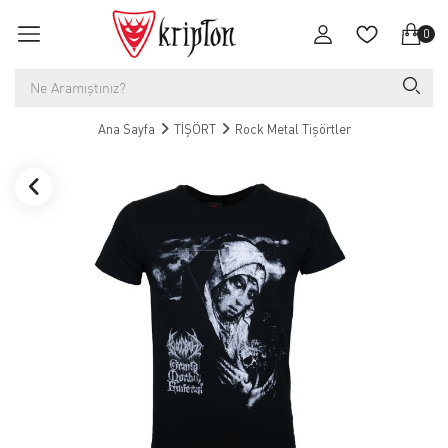
0
Ana Sayfa
TİŞÖRT
Rock Metal Tişörtler