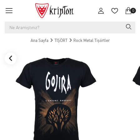
0
Ana Sayfa
TİŞÖRT
Rock Metal Tişörtler