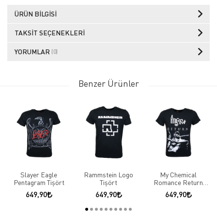
ÜRÜN BILGISI
TAKSIT SEÇENEKLERI
YORUMLAR
(0)
Benzer Ürünler
Slayer Eagle
Rammstein Logo
My Chemical
Pentagram Tişört
Tişört
Romance Return
Tişört
649,90
649,90
649,90