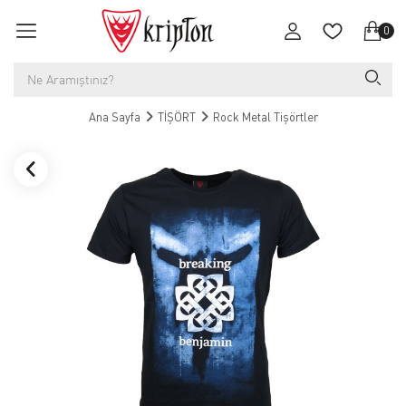
0
Ana Sayfa
TİŞÖRT
Rock Metal Tişörtler