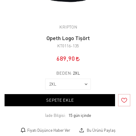
KRIPTON
Opeth Logo Tişört
KT0116-135
689,90
BEDEN:
2XL
SEPETE EKLE
İade Bilgisi:
Fiyatı Düşünce Haber Ver
Bu Ürünü Paylaş