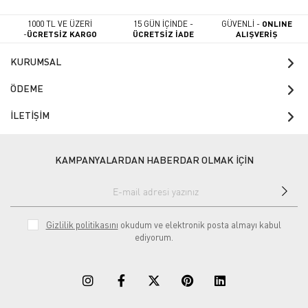
1000 TL VE ÜZERİ
15 GÜN İÇİNDE -
GÜVENLİ -
ONLINE
-
ÜCRETSİZ KARGO
ÜCRETSİZ İADE
ALIŞVERİŞ
KURUMSAL
ÖDEME
İLETİŞİM
KAMPANYALARDAN HABERDAR OLMAK İÇİN
Gizlilik politikasını
okudum ve elektronik posta almayı kabul
ediyorum.