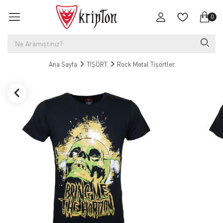
0
Ana Sayfa
TİŞÖRT
Rock Metal Tişörtler