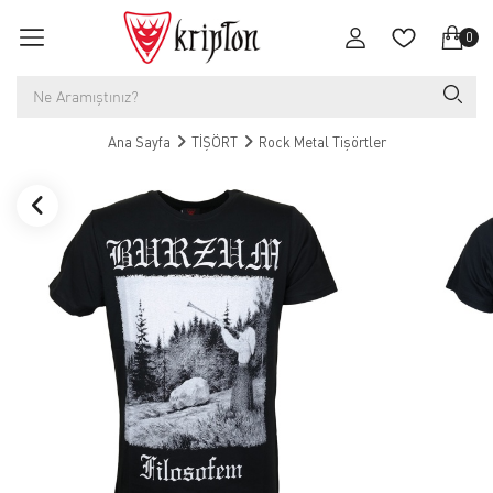
0
Ana Sayfa
TİŞÖRT
Rock Metal Tişörtler