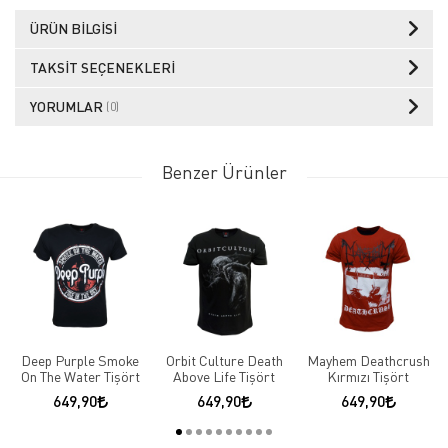
ÜRÜN BILGISI
TAKSIT SEÇENEKLERI
YORUMLAR
(0)
Benzer Ürünler
Deep Purple Smoke
Orbit Culture Death
Mayhem Deathcrush
On The Water Tişört
Above Life Tişört
Kırmızı Tişört
649,90
649,90
649,90