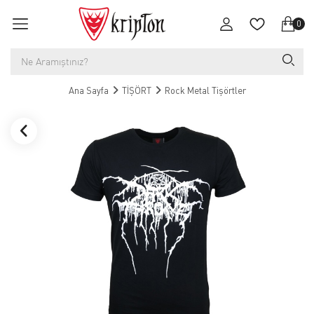
0
Ana Sayfa
TİŞÖRT
Rock Metal Tişörtler