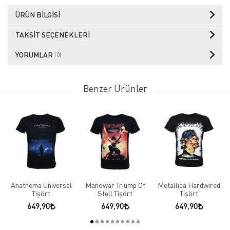
ÜRÜN BILGISI
TAKSIT SEÇENEKLERI
YORUMLAR
(0)
Benzer Ürünler
Anathema Universal
Manowar Triump Of
Metallica Hardwired
Tişört
Stell Tişört
Tişört
649,90
649,90
649,90