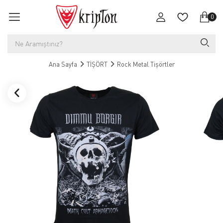
0
Ana Sayfa
TİŞÖRT
Rock Metal Tişörtler