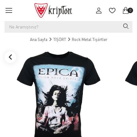
0
Ana Sayfa
TİŞÖRT
Rock Metal Tişörtler