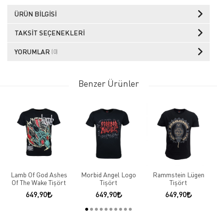
ÜRÜN BILGISI
TAKSIT SEÇENEKLERI
YORUMLAR
(0)
Benzer Ürünler
Lamb Of God Ashes
Morbid Angel Logo
Rammstein Lügen
Of The Wake Tişört
Tişört
Tişört
649,90
649,90
649,90