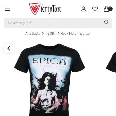
0
Ana Sayfa
TİŞÖRT
Rock Metal Tişörtler