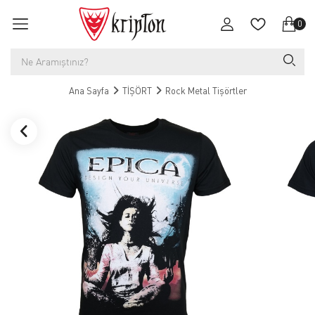
0
Ana Sayfa
TİŞÖRT
Rock Metal Tişörtler