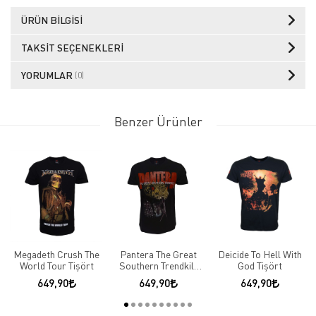
ÜRÜN BILGISI
TAKSIT SEÇENEKLERI
YORUMLAR
(0)
Benzer Ürünler
Megadeth Crush The
Pantera The Great
Deicide To Hell With
World Tour Tişört
Southern Trendkill
God Tişört
Tişört
649,90
649,90
649,90