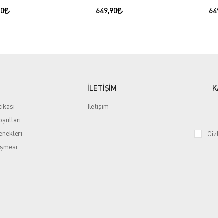
90
649,90
64
İLETİŞİM
K
tikası
İletişim
şulları
nekleri
Gizl
eşmesi