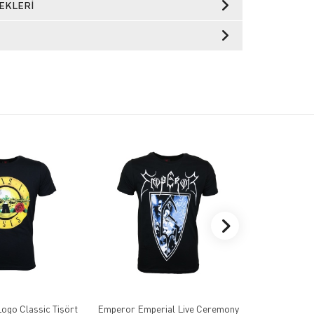
EKLERI
ogo Classic Tişört
Emperor Emperial Live Ceremony
Kreator D