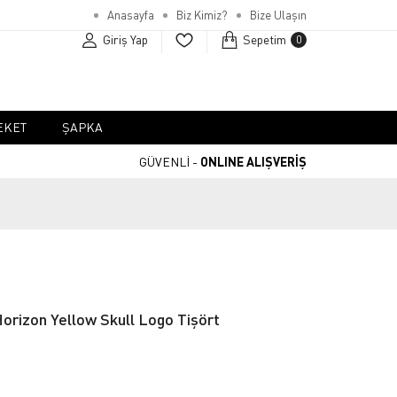
Anasayfa
Biz Kimiz?
Bize Ulaşın
Giriş Yap
Sepetim
0
EKET
ŞAPKA
GÜVENLİ -
ONLINE ALIŞVERİŞ
orizon Yellow Skull Logo Tişört