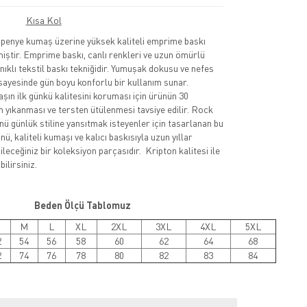
Kısa Kol
nye kumaş üzerine yüksek kaliteli emprime baskı
lmiştir. Emprime baskı, canlı renkleri ve uzun ömürlü
nıklı tekstil baskı tekniğidir. Yumuşak dokusu ve nefes
sayesinde gün boyu konforlu bir kullanım sunar.
şın ilk günkü kalitesini koruması için ürünün 30
 yıkanması ve tersten ütülenmesi tavsiye edilir. Rock
nü günlük stiline yansıtmak isteyenler için tasarlanan bu
ü, kaliteli kumaşı ve kalıcı baskısıyla uzun yıllar
leceğiniz bir koleksiyon parçasıdır. Kripton kalitesi ile
ilirsiniz.
Beden Ölçü Tablomuz
M
L
XL
2XL
3XL
4XL
5XL
2
54
56
58
60
62
64
68
2
74
76
78
80
82
83
84