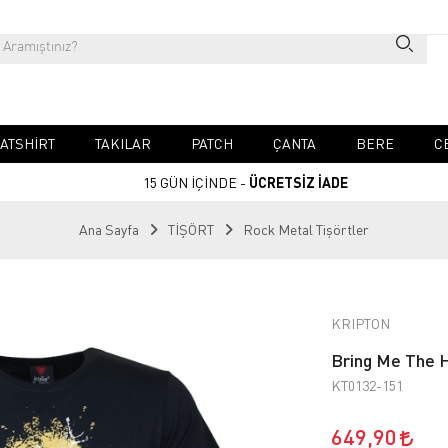
ATSHIRT
TAKILAR
PATCH
ÇANTA
BERE
C
15 GÜN İÇİNDE -
ÜCRETSİZ İADE
Ana Sayfa
TİŞÖRT
Rock Metal Tişörtler
KRIPTON
Bring Me The H
KT0132-151
649,90