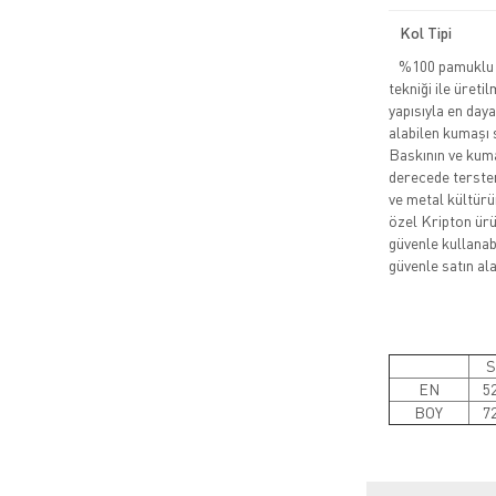
Kol Tipi
%100 pamuklu pe
tekniği ile üreti
yapısıyla en daya
alabilen kumaşı 
Baskının ve kuma
derecede tersten
ve metal kültürü
özel Kripton ürün
güvenle kullanabi
güvenle satın alab
S
EN
5
BOY
7