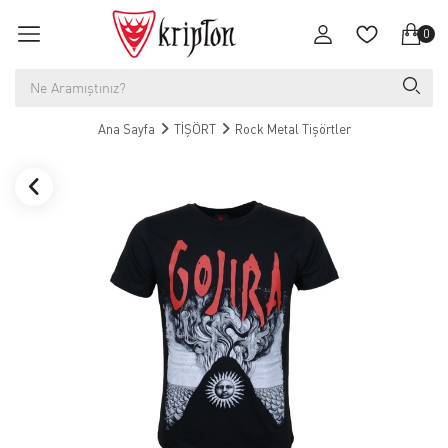
0
Ana Sayfa
TİŞÖRT
Rock Metal Tişörtler