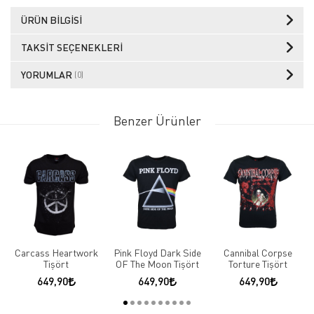
ÜRÜN BILGISI
TAKSIT SEÇENEKLERI
YORUMLAR
(0)
Benzer Ürünler
Carcass Heartwork
Pink Floyd Dark Side
Cannibal Corpse
Tişört
OF The Moon Tişört
Torture Tişört
649,90
649,90
649,90