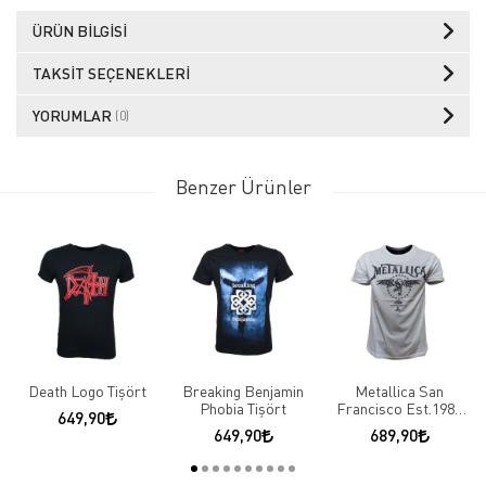
ÜRÜN BILGISI
TAKSIT SEÇENEKLERI
YORUMLAR
(0)
Benzer Ürünler
Death Logo Tişört
Breaking Benjamin
Metallica San
Phobia Tişört
Francisco Est.1981
649,90
Beyaz Tişört
649,90
689,90