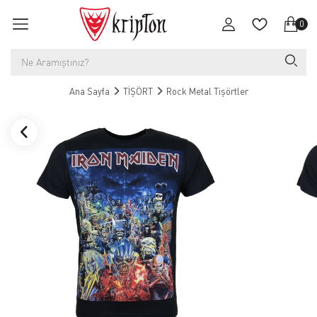
0
Ana Sayfa
TİŞÖRT
Rock Metal Tişörtler