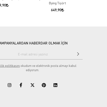
Bying Tişört
Re
9,90
649,90
AMPANYALARDAN HABERDAR OLMAK İÇİN
ilik politikasını
okudum ve elektronik posta almayı kabul
ediyorum.