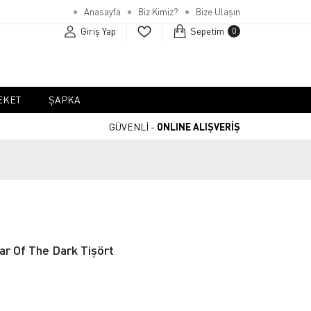
Anasayfa
Biz Kimiz?
Bize Ulaşın
Giriş Yap
Sepetim
0
EKET
ŞAPKA
GÜVENLİ -
ONLINE ALIŞVERİŞ
ar Of The Dark Tişört