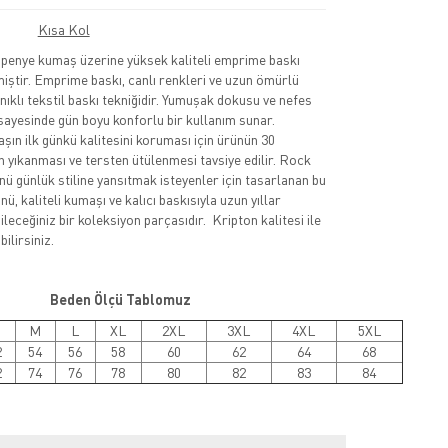
Kısa Kol
nye kumaş üzerine yüksek kaliteli emprime baskı
lmiştir. Emprime baskı, canlı renkleri ve uzun ömürlü
nıklı tekstil baskı tekniğidir. Yumuşak dokusu ve nefes
sayesinde gün boyu konforlu bir kullanım sunar.
şın ilk günkü kalitesini koruması için ürünün 30
 yıkanması ve tersten ütülenmesi tavsiye edilir. Rock
nü günlük stiline yansıtmak isteyenler için tasarlanan bu
ü, kaliteli kumaşı ve kalıcı baskısıyla uzun yıllar
leceğiniz bir koleksiyon parçasıdır. Kripton kalitesi ile
ilirsiniz.
Beden Ölçü Tablomuz
M
L
XL
2XL
3XL
4XL
5XL
2
54
56
58
60
62
64
68
2
74
76
78
80
82
83
84