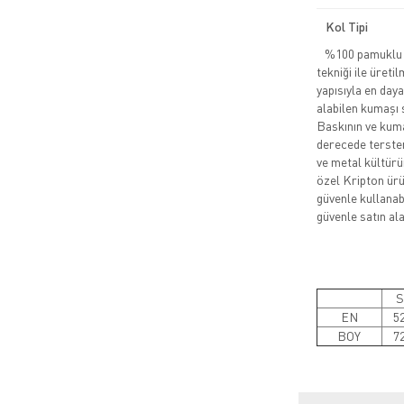
Kol Tipi
%100 pamuklu pe
tekniği ile üreti
yapısıyla en daya
alabilen kumaşı 
Baskının ve kuma
derecede tersten
ve metal kültürü
özel Kripton ürün
güvenle kullanabi
güvenle satın alab
S
EN
5
BOY
7