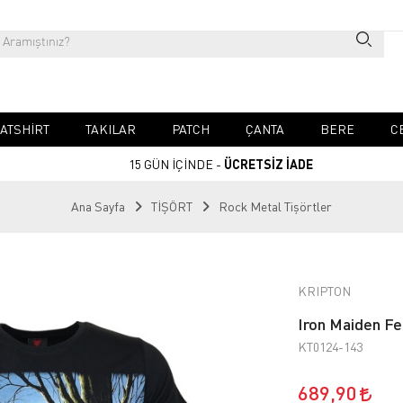
ATSHIRT
TAKILAR
PATCH
ÇANTA
BERE
C
15 GÜN İÇİNDE -
ÜCRETSİZ İADE
Ana Sayfa
TİŞÖRT
Rock Metal Tişörtler
KRIPTON
Iron Maiden Fe
KT0124-143
689,90