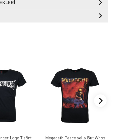
EKLERI
Anger Logo Tişört
Megadeth Peace sells But Whos
Children o