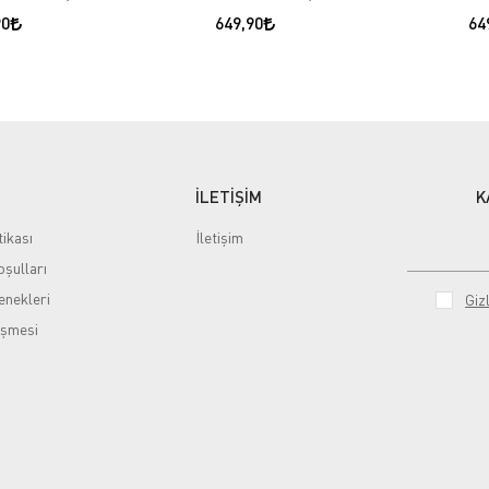
90
649,90
64
İLETİŞİM
K
tikası
İletişim
şulları
nekleri
Gizl
eşmesi