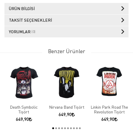
ÜRÜN BILGISI
TAKSIT SEÇENEKLERI
YORUMLAR
(0)
Benzer Ürünler
Death Symbolic
Nirvana Band Tişört
Linkin Park Road The
Tişört
Revolution Tişört
649,90
649,90
649,90