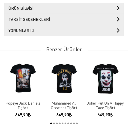
ÜRÜN BILGISI
TAKSIT SEÇENEKLERI
YORUMLAR
(0)
Benzer Ürünler
Popeye Jack Daniels
Muhammed Ali
Joker Put On A Happy
Tişört
Greatest Tişört
Face Tişört
649,90
649,90
649,90