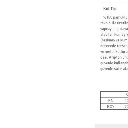
Kol Tipi
%100 pamuklu pe
tekniği ile üreti
yapısıyla en daya
alabilen kumaşı 
Baskının ve kuma
derecede tersten
ve metal kültürü
özel Kripton ürün
güvenle kullanabi
güvenle satın alab
S
EN
5
BOY
7