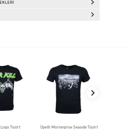
EKLERI
 Logo Tişört
Opeth Morningrise Seaside Tişört
Batush