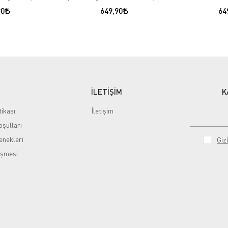
90
649,90
64
İLETİŞİM
K
tikası
İletişim
şulları
nekleri
Gizl
eşmesi