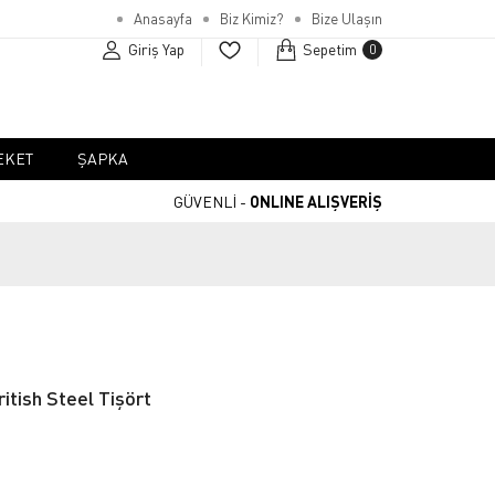
Anasayfa
Biz Kimiz?
Bize Ulaşın
Giriş Yap
Sepetim
0
EKET
ŞAPKA
GÜVENLİ -
ONLINE ALIŞVERİŞ
itish Steel Tişört