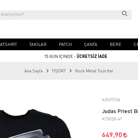
ATSHIRT
TAKILAR
PATCH
ÇANTA
BERE
C
15 GÜN İÇİNDE -
ÜCRETSİZ İADE
Ana Sayfa
TİŞÖRT
Rock Metal Tişörtler
KRIPTON
Judas Priest Br
KT0028-47
649,90