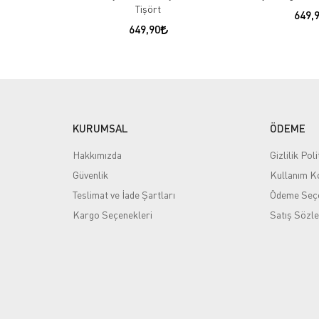
Tişört
649,
649,90
KURUMSAL
ÖDEME
Hakkımızda
Gizlilik Poli
Güvenlik
Kullanım Ko
Teslimat ve İade Şartları
Ödeme Seçe
Kargo Seçenekleri
Satış Sözl