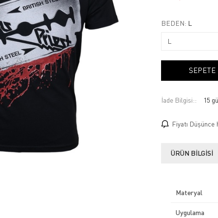
BEDEN:
L
SEPETE
İade Bilgisi:
Fiyatı Düşünce 
ÜRÜN BILGISI
Materyal
Uygulama