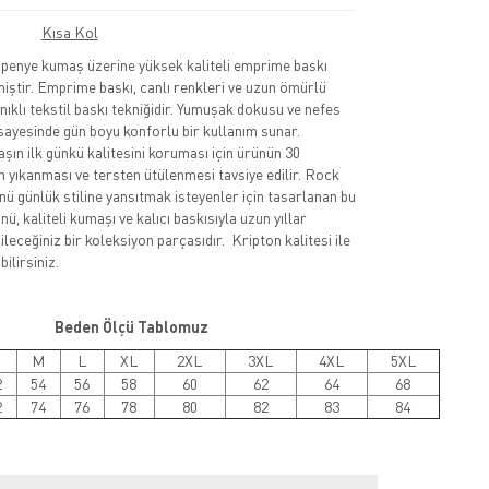
Kısa Kol
nye kumaş üzerine yüksek kaliteli emprime baskı
lmiştir. Emprime baskı, canlı renkleri ve uzun ömürlü
nıklı tekstil baskı tekniğidir. Yumuşak dokusu ve nefes
sayesinde gün boyu konforlu bir kullanım sunar.
şın ilk günkü kalitesini koruması için ürünün 30
 yıkanması ve tersten ütülenmesi tavsiye edilir. Rock
nü günlük stiline yansıtmak isteyenler için tasarlanan bu
ü, kaliteli kumaşı ve kalıcı baskısıyla uzun yıllar
leceğiniz bir koleksiyon parçasıdır. Kripton kalitesi ile
ilirsiniz.
Beden Ölçü Tablomuz
M
L
XL
2XL
3XL
4XL
5XL
2
54
56
58
60
62
64
68
2
74
76
78
80
82
83
84