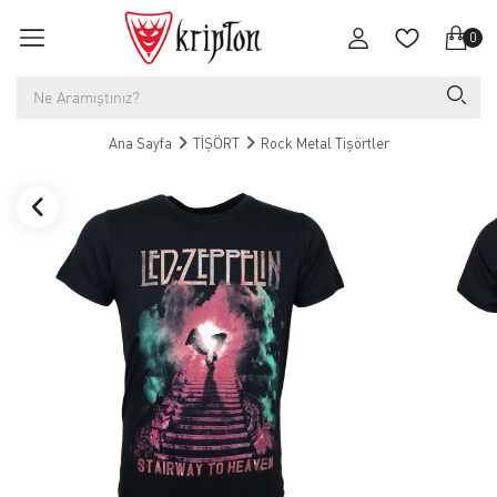
0
Ana Sayfa
TİŞÖRT
Rock Metal Tişörtler