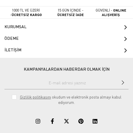
1000 TL VE ÜZERİ
15 GÜN İÇİNDE -
GÜVENLİ -
ONLINE
-
ÜCRETSİZ KARGO
ÜCRETSİZ İADE
ALIŞVERİŞ
KURUMSAL
ÖDEME
İLETİŞİM
KAMPANYALARDAN HABERDAR OLMAK İÇİN
Gizlilik politikasını
okudum ve elektronik posta almayı kabul
ediyorum.