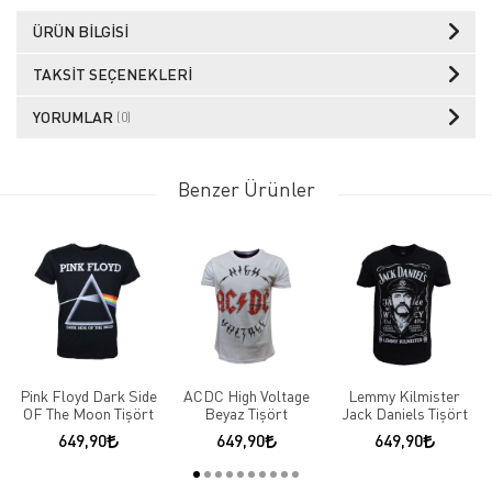
ÜRÜN BILGISI
TAKSIT SEÇENEKLERI
YORUMLAR
(0)
Benzer Ürünler
Pink Floyd Dark Side
ACDC High Voltage
Lemmy Kilmister
OF The Moon Tişört
Beyaz Tişört
Jack Daniels Tişört
649,90
649,90
649,90