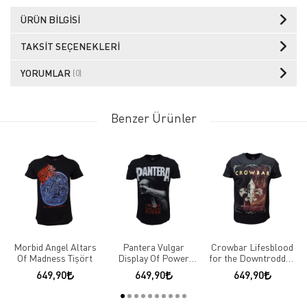
ÜRÜN BILGISI
TAKSIT SEÇENEKLERI
YORUMLAR
(0)
Benzer Ürünler
Morbid Angel Altars
Pantera Vulgar
Crowbar Lifesblood
Of Madness Tişört
Display Of Power
for the Downtrodden
Tişört
Tişört
649,90
649,90
649,90