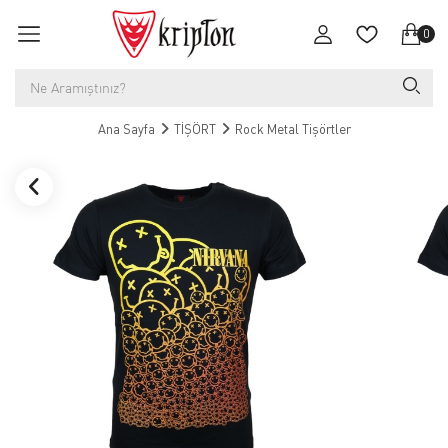
0
Ana Sayfa
TİŞÖRT
Rock Metal Tişörtler