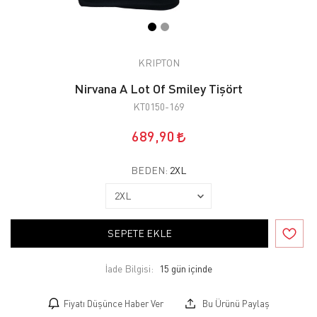
KRIPTON
Nirvana A Lot Of Smiley Tişört
KT0150-169
689,90
BEDEN:
2XL
SEPETE EKLE
İade Bilgisi:
Fiyatı Düşünce Haber Ver
Bu Ürünü Paylaş