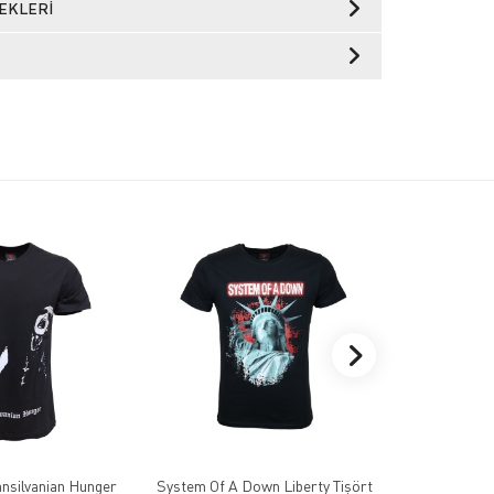
EKLERI
nsilvanian Hunger
System Of A Down Liberty Tişört
Batush