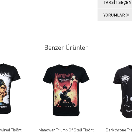
TAKSIT SEÇEN
YORUMLAR
(0)
Benzer Ürünler
wired Tişört
Manowar Triump Of Stell Tişört
Darkthrone Tra