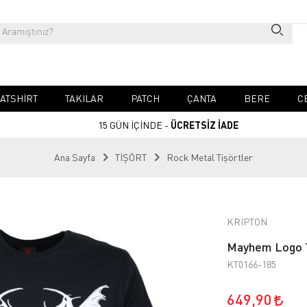
ATSHIRT
TAKILAR
PATCH
ÇANTA
BERE
C
15 GÜN İÇİNDE -
ÜCRETSİZ İADE
Ana Sayfa
TİŞÖRT
Rock Metal Tişörtler
KRIPTON
Mayhem Logo T
KT0166-185
649,90