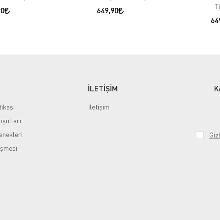
T
90
649,90
64
İLETİŞİM
K
tikası
İletişim
şulları
nekleri
Gizl
eşmesi