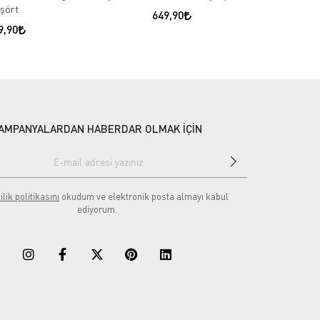
işört
649,90
9,90
AMPANYALARDAN HABERDAR OLMAK İÇİN
ilik politikasını
okudum ve elektronik posta almayı kabul
ediyorum.