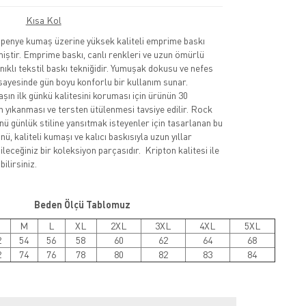
Kısa Kol
nye kumaş üzerine yüksek kaliteli emprime baskı
lmiştir. Emprime baskı, canlı renkleri ve uzun ömürlü
nıklı tekstil baskı tekniğidir. Yumuşak dokusu ve nefes
sayesinde gün boyu konforlu bir kullanım sunar.
şın ilk günkü kalitesini koruması için ürünün 30
 yıkanması ve tersten ütülenmesi tavsiye edilir. Rock
nü günlük stiline yansıtmak isteyenler için tasarlanan bu
ü, kaliteli kumaşı ve kalıcı baskısıyla uzun yıllar
leceğiniz bir koleksiyon parçasıdır. Kripton kalitesi ile
ilirsiniz.
Beden Ölçü Tablomuz
M
L
XL
2XL
3XL
4XL
5XL
2
54
56
58
60
62
64
68
2
74
76
78
80
82
83
84