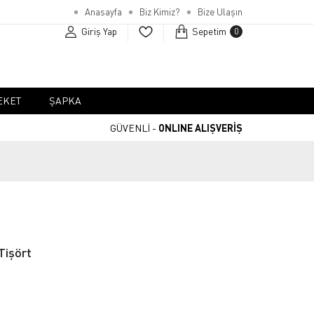
Anasayfa
Biz Kimiz?
Bize Ulaşın
Giriş Yap
Sepetim
0
EKET
ŞAPKA
GÜVENLİ -
ONLINE ALIŞVERİŞ
işört