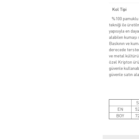
Kol Tipi
%100 pamuklu pe
tekniği ile üreti
yapısıyla en daya
alabilen kumaşı 
Baskının ve kuma
derecede tersten
ve metal kültürü
özel Kripton ürün
güvenle kullanabi
güvenle satın alab
S
EN
5
BOY
7