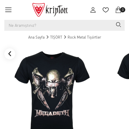
0
Ana Sayfa
TİŞÖRT
Rock Metal Tişörtler