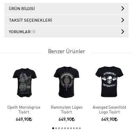
ÜRÜN BILGISI
TAKSIT SEÇENEKLERI
YORUMLAR
(0)
Benzer Ürünler
Opeth Morningrise
Rammstein Lügen
Avenged Sevenfold
Tişört
Tişört
Logo Tişört
649,90
649,90
649,90