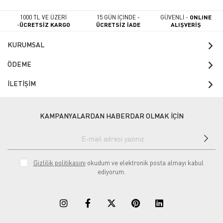
1000 TL VE ÜZERİ
15 GÜN İÇİNDE -
GÜVENLİ -
ONLINE
-
ÜCRETSİZ KARGO
ÜCRETSİZ İADE
ALIŞVERİŞ
KURUMSAL
ÖDEME
İLETİŞİM
KAMPANYALARDAN HABERDAR OLMAK İÇİN
Gizlilik politikasını
okudum ve elektronik posta almayı kabul
ediyorum.