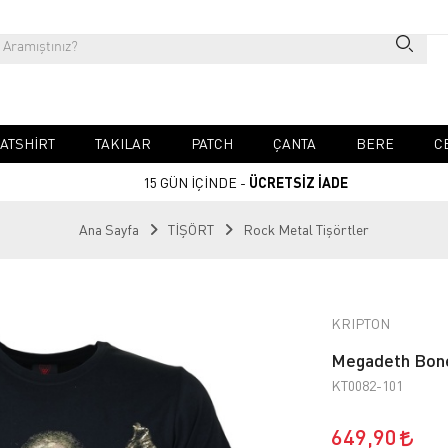
ATSHIRT
TAKILAR
PATCH
ÇANTA
BERE
C
15 GÜN İÇİNDE -
ÜCRETSİZ İADE
Ana Sayfa
TİŞÖRT
Rock Metal Tişörtler
KRIPTON
Megadeth Bone
KT0082-101
649,90