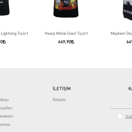
 Lightning Tişört
Heavy Metal Giant Tişört
Mayhem Dea
90
649,90
64
İLETİŞİM
K
tikası
İletişim
şulları
nekleri
Gizl
eşmesi