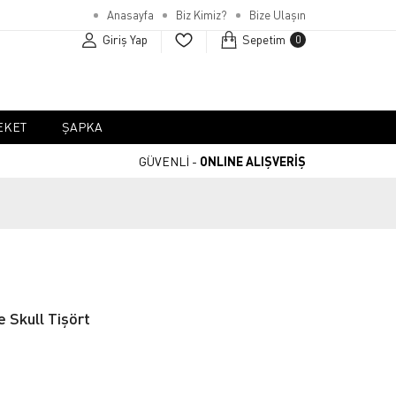
Anasayfa
Biz Kimiz?
Bize Ulaşın
Giriş Yap
Sepetim
0
EKET
ŞAPKA
GÜVENLİ -
ONLINE ALIŞVERİŞ
 Skull Tişört