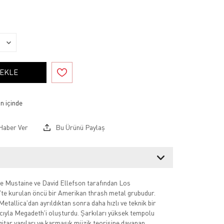
 EKLE
Haber Ver
Bu Ürünü Paylaş
Mustaine ve David Ellefson tarafından Los
'te kurulan öncü bir Amerikan thrash metal grubudur.
etallica'dan ayrıldıktan sonra daha hızlı ve teknik bir
ıyla Megadeth'i oluşturdu. Şarkıları yüksek tempolu
o gitar yapıları ve karmaşık müzik teorisine dayanan