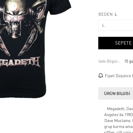
BEDEN:
L
SEPETE
İade Bilgisi:
Fiyatı Düşünce 
ÜRÜN BILGISI
Megadeth, Dave 
Angeles'da 1983
Dave Mustaine, M
grup kurma amac
riffler, çift sol