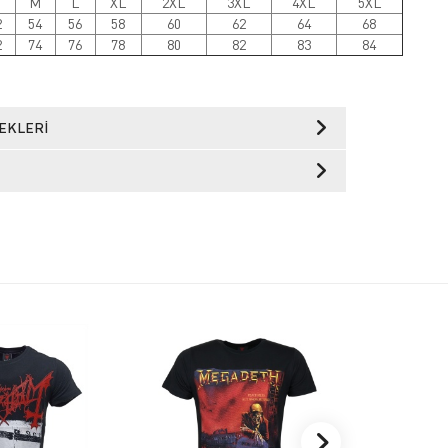
M
L
XL
2XL
3XL
4XL
5XL
2
54
56
58
60
62
64
68
2
74
76
78
80
82
83
84
EKLERI