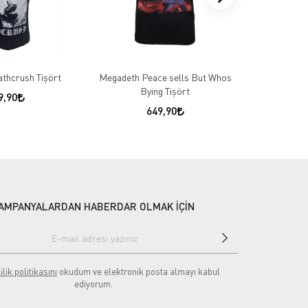
thcrush Tişört
Megadeth Peace sells But Whos
Cradle Of 
Bying Tişört
Emb
9,90
649,90
AMPANYALARDAN HABERDAR OLMAK İÇİN
ilik politikasını
okudum ve elektronik posta almayı kabul
ediyorum.