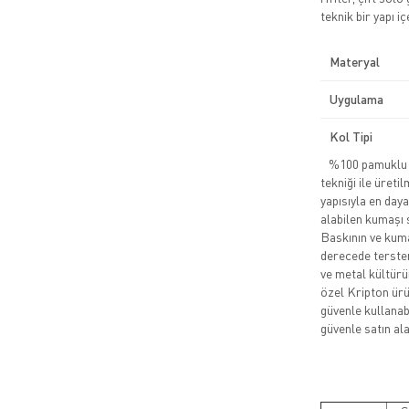
teknik bir yapı iç
Materyal
Uygulama
Kol Tipi
%100 pamuklu pe
tekniği ile üreti
yapısıyla en daya
alabilen kumaşı 
Baskının ve kuma
derecede tersten
ve metal kültürü
özel Kripton ürün
güvenle kullanabi
güvenle satın alab