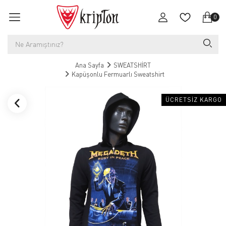
0
Ana Sayfa
SWEATSHİRT
Kapüşonlu Fermuarlı Sweatshirt
ÜCRETSIZ KARGO