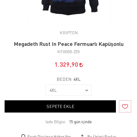
KRIPTON
Megadeth Rust In Peace Fermuarlı Kapüşonlu
KF0008-255
1.329,90
BEDEN:
4XL
SEPETE EKLE
İade Bilgisi:
Fiyatı Düşünce Haber Ver
Bu Ürünü Paylaş