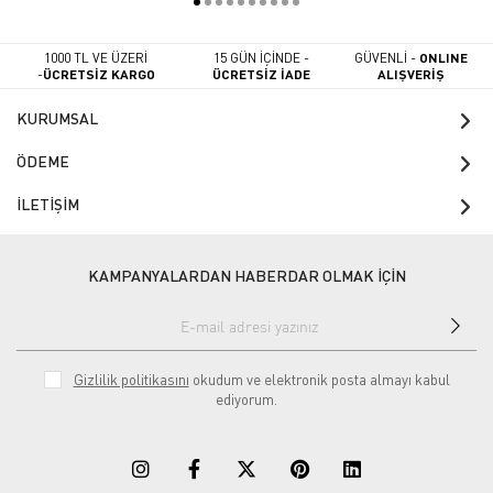
1000 TL VE ÜZERİ
15 GÜN İÇİNDE -
GÜVENLİ -
ONLINE
-
ÜCRETSİZ KARGO
ÜCRETSİZ İADE
ALIŞVERİŞ
KURUMSAL
ÖDEME
İLETİŞİM
KAMPANYALARDAN HABERDAR OLMAK İÇİN
Gizlilik politikasını
okudum ve elektronik posta almayı kabul
ediyorum.