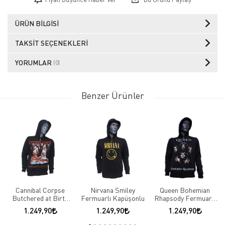
ÜRÜN BILGISI
TAKSIT SEÇENEKLERI
YORUMLAR
(0)
Benzer Ürünler
Cannibal Corpse
Nirvana Smiley
Queen Bohemian
Butchered at Birth
Fermuarlı Kapüşonlu
Rhapsody Fermuarlı
Fermuarlı Kapüşonlu
Kapüşonlu
1.249,90
1.249,90
1.249,90