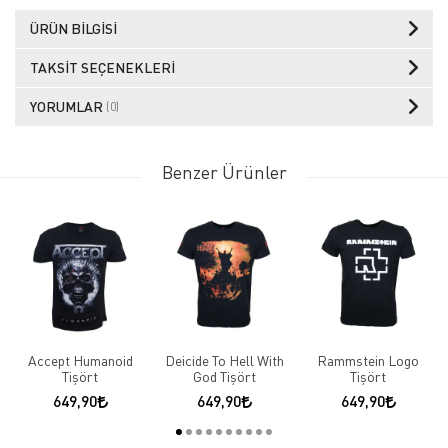
ÜRÜN BILGISI
TAKSIT SEÇENEKLERI
YORUMLAR
(0)
Benzer Ürünler
Accept Humanoid
Deicide To Hell With
Rammstein Logo
Tişört
God Tişört
Tişört
649,90
649,90
649,90