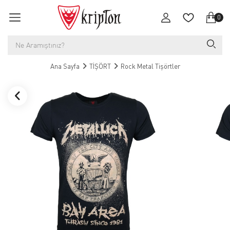
0
Ana Sayfa
TİŞÖRT
Rock Metal Tişörtler