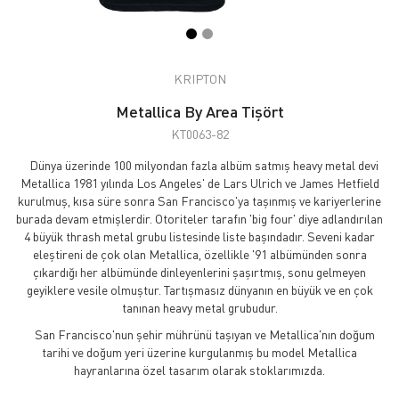
KRIPTON
Metallica By Area Tişört
KT0063-82
Dünya üzerinde 100 milyondan fazla albüm satmış heavy metal devi
Metallica 1981 yılında Los Angeles' de Lars Ulrich ve James Hetfield
kurulmuş, kısa süre sonra San Francisco'ya taşınmış ve kariyerlerine
burada devam etmişlerdir. Otoriteler tarafın 'big four' diye adlandırılan
4 büyük thrash metal grubu listesinde liste başındadır. Seveni kadar
eleştireni de çok olan Metallica, özellikle '91 albümünden sonra
çıkardığı her albümünde dinleyenlerini şaşırtmış, sonu gelmeyen
geyiklere vesile olmuştur. Tartışmasız dünyanın en büyük ve en çok
tanınan heavy metal grubudur.
San Francisco'nun şehir mührünü taşıyan ve Metallica'nın doğum
tarihi ve doğum yeri üzerine kurgulanmış bu model Metallica
hayranlarına özel tasarım olarak stoklarımızda.