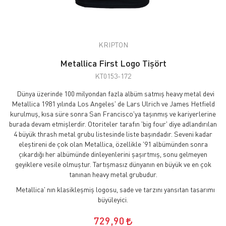
KRIPTON
Metallica First Logo Tişört
KT0153-172
Dünya üzerinde 100 milyondan fazla albüm satmış heavy metal devi
Metallica 1981 yılında Los Angeles' de Lars Ulrich ve James Hetfield
kurulmuş, kısa süre sonra San Francisco'ya taşınmış ve kariyerlerine
burada devam etmişlerdir. Otoriteler tarafın 'big four' diye adlandırılan
4 büyük thrash metal grubu listesinde liste başındadır. Seveni kadar
eleştireni de çok olan Metallica, özellikle '91 albümünden sonra
çıkardığı her albümünde dinleyenlerini şaşırtmış, sonu gelmeyen
geyiklere vesile olmuştur. Tartışmasız dünyanın en büyük ve en çok
tanınan heavy metal grubudur.
Metallica' nın klasikleşmiş logosu, sade ve tarzını yansıtan tasarımı
büyüleyici.
729,90