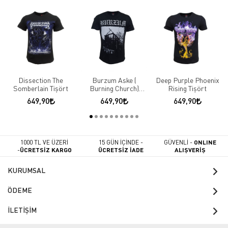
Dissection The
Burzum Aske (
Deep Purple Phoenix
Somberlain Tişört
Burning Church)
Rising Tişört
Tişört
649,90
649,90
649,90
1000 TL VE ÜZERİ
15 GÜN İÇİNDE -
GÜVENLİ -
ONLINE
-
ÜCRETSİZ KARGO
ÜCRETSİZ İADE
ALIŞVERİŞ
KURUMSAL
ÖDEME
İLETİŞİM