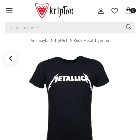
0
Ana Sayfa
TİŞÖRT
Rock Metal Tişörtler