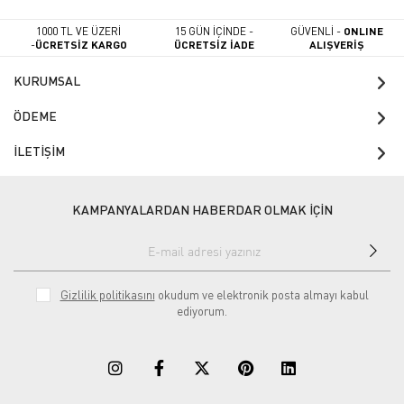
1000 TL VE ÜZERİ
15 GÜN İÇİNDE -
GÜVENLİ -
ONLINE
-
ÜCRETSİZ KARGO
ÜCRETSİZ İADE
ALIŞVERİŞ
KURUMSAL
ÖDEME
İLETİŞİM
KAMPANYALARDAN HABERDAR OLMAK İÇİN
Gizlilik politikasını
okudum ve elektronik posta almayı kabul
ediyorum.