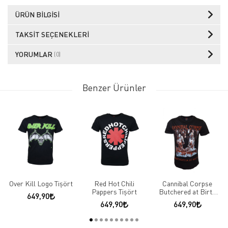
ÜRÜN BILGISI
TAKSIT SEÇENEKLERI
YORUMLAR
(0)
Benzer Ürünler
Over Kill Logo Tişört
Red Hot Chili
Cannibal Corpse
Pappers Tişört
Butchered at Birth
649,90
Tişört
649,90
649,90