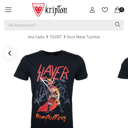
0
Ana Sayfa
TİŞÖRT
Rock Metal Tişörtler