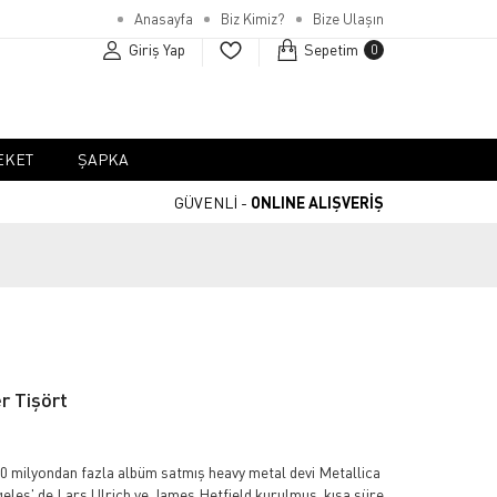
Anasayfa
Biz Kimiz?
Bize Ulaşın
Giriş Yap
Sepetim
0
EKET
ŞAPKA
GÜVENLİ -
ONLINE ALIŞVERİŞ
r Tişört
 milyondan fazla albüm satmış heavy metal devi Metallica
geles' de Lars Ulrich ve James Hetfield kurulmuş, kısa süre