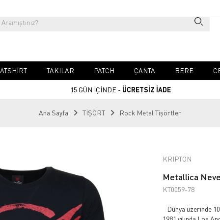
ATSHIRT
TAKILAR
PATCH
ÇANTA
BERE
C
15 GÜN İÇİNDE -
ÜCRETSİZ İADE
Ana Sayfa
TİŞÖRT
Rock Metal Tişörtler
KRIPTON
Metallica Neve
KT0059-78
Dünya üzerinde 100
1981 yılında Los An