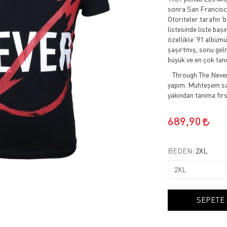
sonra San Francisco
Otoriteler tarafın '
listesinde liste baş
özellikle '91 albüm
şaşırtmış, sonu gel
büyük ve en çok tan
Through The Never 2
yapım. Muhteşem sah
yakından tanıma fır
689,90
BEDEN:
2XL
SEPETE