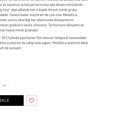
'ya taşınmış ve kariyerlerine burada devam etmişlerdir.
big four' diye adlandırılan 4 büyük thrash metal grubu
ındadır. Seveni kadar eleştireni de çok olan Metallica,
ünden sonra çıkardığı her albümünde dinleyenlerini
meyen geyiklere vesile olmuştur. Tartışmasız dünyanın en
ınan heavy metal grubudur.
013 yılında yayınlanan film-konser-belgesel havasındaki
ne şovlarına da sahip olan yapım, Metallica üyelerini daha
satı da sunuyor.
 EKLE