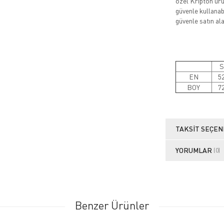
özel Kripton ürün
güvenle kullanabi
güvenle satın alab
S
EN
5
BOY
7
TAKSIT SEÇEN
YORUMLAR
(0)
Benzer Ürünler