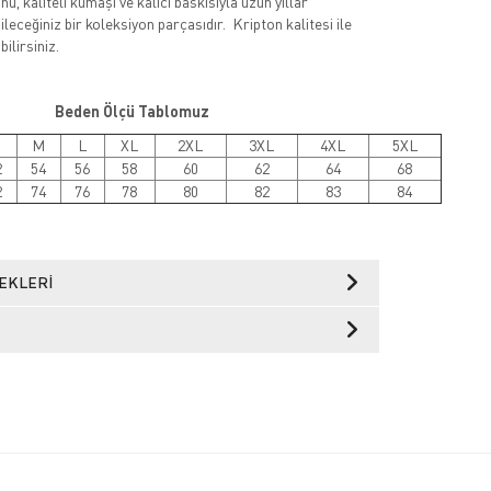
ü, kaliteli kumaşı ve kalıcı baskısıyla uzun yıllar
leceğiniz bir koleksiyon parçasıdır. Kripton kalitesi ile
ilirsiniz.
Beden Ölçü Tablomuz
M
L
XL
2XL
3XL
4XL
5XL
2
54
56
58
60
62
64
68
2
74
76
78
80
82
83
84
EKLERI