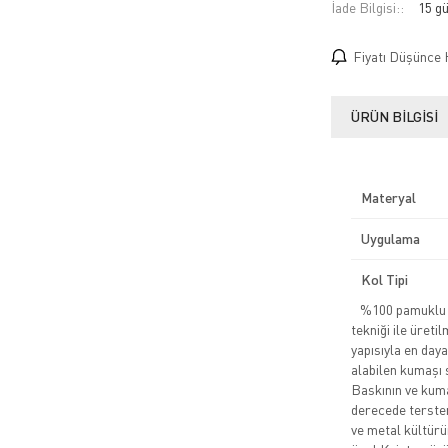
İade Bilgisi:
Fiyatı Düşünce 
ÜRÜN BILGISI
Materyal
Uygulama
Kol Tipi
%100 pamuklu pe
tekniği ile üreti
yapısıyla en daya
alabilen kumaşı 
Baskının ve kuma
derecede tersten
ve metal kültürü