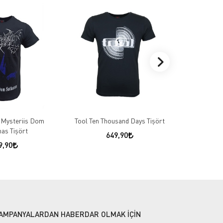
Mysteriis Dom
Tool Ten Thousand Days Tişört
Pantera Cowb
as Tişört
649,90
9,90
AMPANYALARDAN HABERDAR OLMAK İÇİN