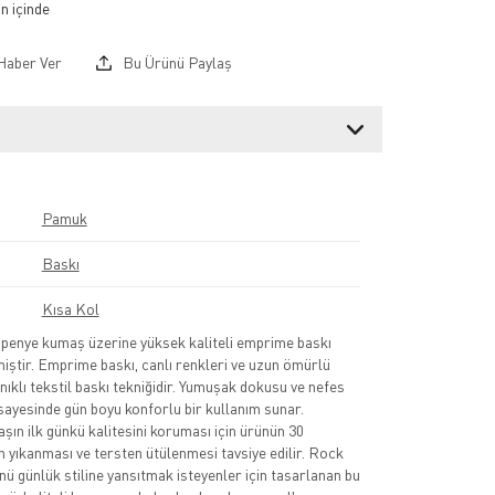
Haber Ver
Bu Ürünü Paylaş
Pamuk
Baskı
Kısa Kol
nye kumaş üzerine yüksek kaliteli emprime baskı
lmiştir. Emprime baskı, canlı renkleri ve uzun ömürlü
nıklı tekstil baskı tekniğidir. Yumuşak dokusu ve nefes
sayesinde gün boyu konforlu bir kullanım sunar.
şın ilk günkü kalitesini koruması için ürünün 30
 yıkanması ve tersten ütülenmesi tavsiye edilir. Rock
nü günlük stiline yansıtmak isteyenler için tasarlanan bu