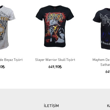
e Beyaz Tişört
Slayer Warrior Skull Tişört
Mayhem De 
Sathan
90
649,90
64
İLETİŞİM
K