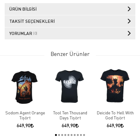
ÜRÜN BILGISI
TAKSIT SEÇENEKLERI
YORUMLAR
(0)
Benzer Ürünler
Sodom Agent Orange
Tool Ten Thousand
Deicide To Hell With
Tişört
Days Tişört
God Tişört
649,90
649,90
649,90