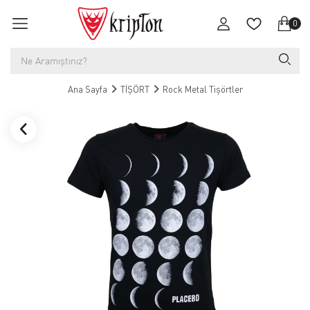
0
Ana Sayfa
TİŞÖRT
Rock Metal Tişörtler